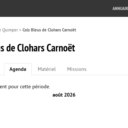
ANNUAIR
e Quimper
>
Cols Bleus de Clohars Carnoët
us de Clohars Carnoët
Agenda
Matériel
Missions
nt pour cette période.
août 2026