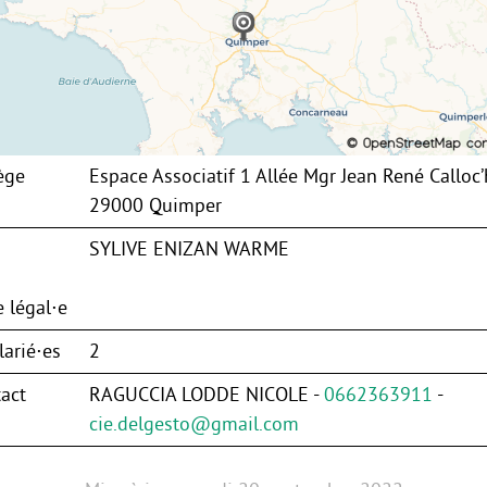
ège
Espace Associatif 1 Allée Mgr Jean René Calloc’
29000 Quimper
SYLIVE ENIZAN WARME
 légal⋅e
arié⋅es
2
act
RAGUCCIA LODDE NICOLE -
0662363911
-
cie.delgesto@gmail.com