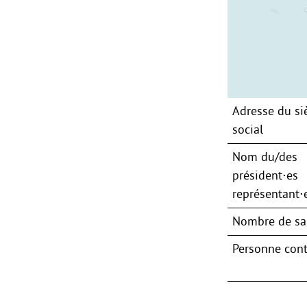
Adresse du si
social
Nom du/des
président⋅es
représentant⋅e
Nombre de sal
Personne cont