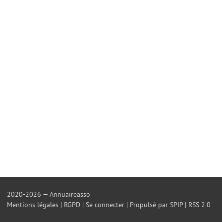
2020-2026 — Annuaireasso
Mentions légales
|
RGPD
|
Se connecter
|
Propulsé par SPIP
|
RSS 2.0