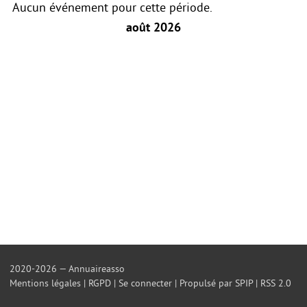
Aucun événement pour cette période.
août 2026
2020-2026 — Annuaireasso
Mentions légales
|
RGPD
|
Se connecter
|
Propulsé par SPIP
|
RSS 2.0