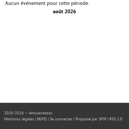
Aucun événement pour cette période.
août 2026
2020-2026 — Annuaireasso
Mentions légales
|
RGPD
|
Se connecter
|
Propulsé par SPIP
|
RSS 2.0