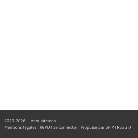
2020-2026 — Annuaireasso
Mentions légales
|
RGPD
|
Se connecter
|
Propulsé par SPIP
|
RSS 2.0