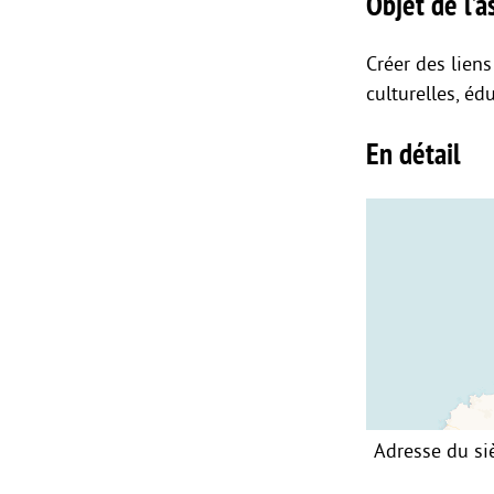
Objet de l’as
Créer des liens
culturelles, éd
En détail
Adresse du si