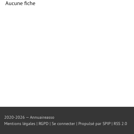
Aucune fiche
2020-2026 — Annuaireasso
Mentions légales
|
RGPD
|
Se connecter
|
Propulsé par SPIP
|
RSS 2.0