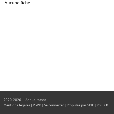
Aucune fiche
2020-2026 — Annuaireasso
Mentions légales
|
RGPD
|
Se connecter
|
Propulsé par SPIP
|
RSS 2.0