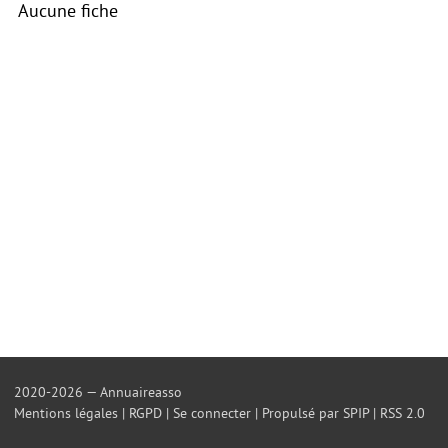
Aucune fiche
2020-2026 — Annuaireasso
Mentions légales
|
RGPD
|
Se connecter
|
Propulsé par SPIP
|
RSS 2.0