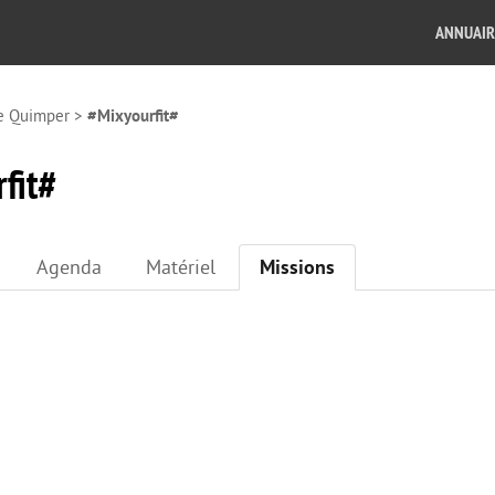
ANNUAIR
e Quimper
>
#Mixyourfit#
fit#
Agenda
Matériel
Missions