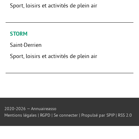
Sport, loisirs et activités de plein air
STORM
Saint-Derrien
Sport, loisirs et activités de plein air
2020-2026 — Annuaireasso
Mentions légales
|
RGPD
|
Se connecter
|
Propulsé par SPIP
|
RSS 2.0