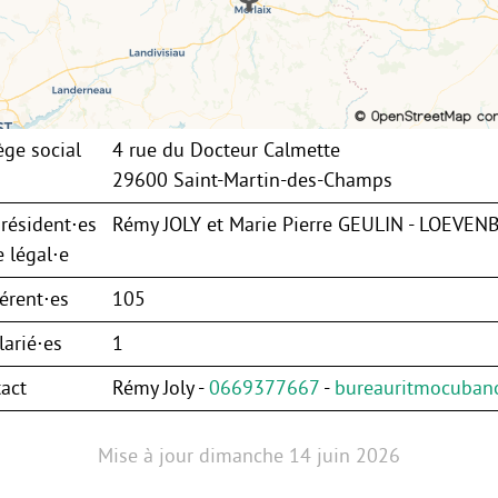
ège social
4 rue du Docteur Calmette
29600 Saint-Martin-des-Champs
résident⋅es
Rémy JOLY et Marie Pierre GEULIN - LOEVE
 légal⋅e
érent⋅es
105
arié⋅es
1
act
Rémy Joly -
0669377667
-
bureauritmocuba
Mise à jour
dimanche 14 juin 2026