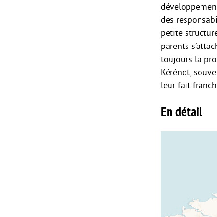
développement d
des responsabil
petite structure
parents s’attac
toujours la pro
Kérénot, souven
leur fait franch
En détail