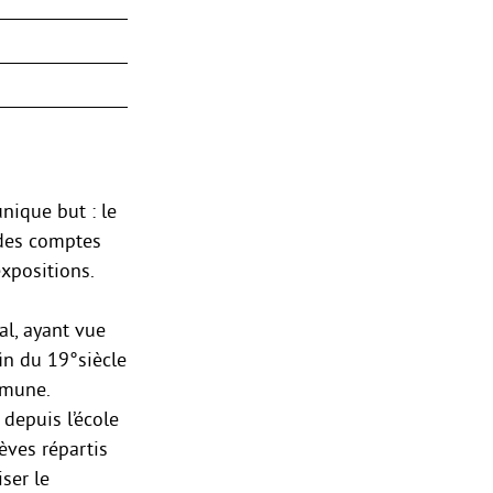
nique but : le
 des comptes
expositions.
al, ayant vue
in du 19°siècle
mmune.
 depuis l’école
èves répartis
ser le