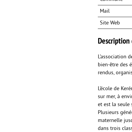
Mail
Site Web
Description 
L’association d
bien-être des é
rendus, organis
L’école de Keré
sur mer, à env
et est la seule
Plusieurs génér
maternelle jus
dans trois clas