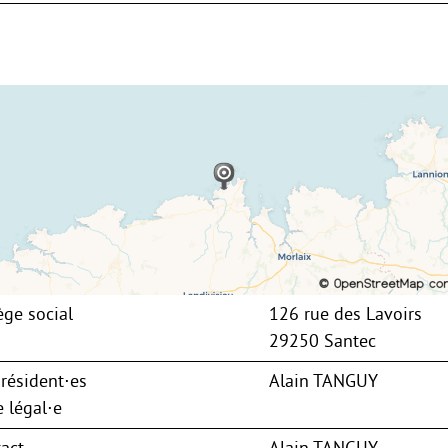
ège social
126 rue des Lavoirs
29250 Santec
résident⋅es
Alain TANGUY
 légal⋅e