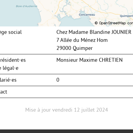
ège social
Chez Madame Blandine JOUNIER
7 Allée du Ménez Hom
29000 Quimper
résident⋅es
Monsieur Maxime CHRETIEN
 légal⋅e
arié⋅es
0
act
Mise à jour
vendredi 12 juillet 2024