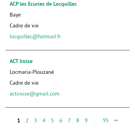
ACP les Ecuries de Locquillec
Baye
Cadre de vie
locquillec@hotmail.fr
ACT Iroise
Locmaria-Plouzané
Cadre de vie
actiroise@gmail.com
1
2
3
4
5
6
7
8
9
…
95
∞