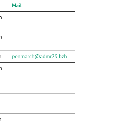
Mail
n
n
n
penmarch@admr29.bzh
n
n