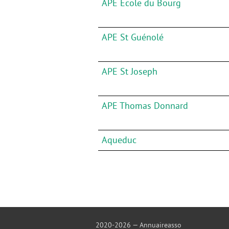
APE Ecole du Bourg
APE St Guénolé
APE St Joseph
APE Thomas Donnard
Aqueduc
2020-2026 — Annuaireasso