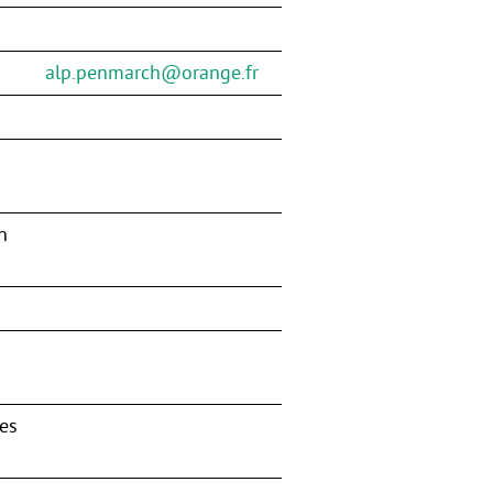
alp.penmarch@orange.fr
n
des