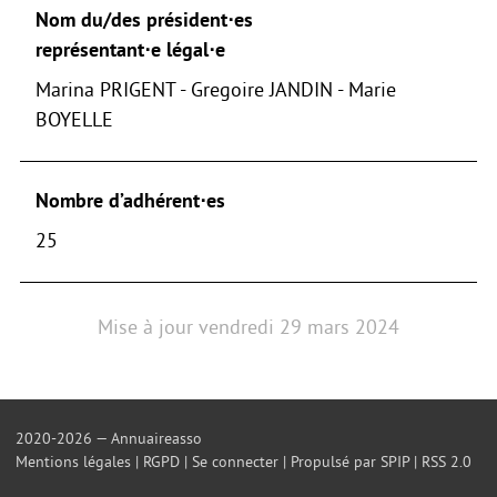
Nom du/des président⋅es
représentant⋅e légal⋅e
Marina PRIGENT - Gregoire JANDIN - Marie
BOYELLE
Nombre d’adhérent⋅es
25
Mise à jour
vendredi 29 mars 2024
2020-2026 — Annuaireasso
Mentions légales
|
RGPD
|
Se connecter
|
Propulsé par SPIP
|
RSS 2.0