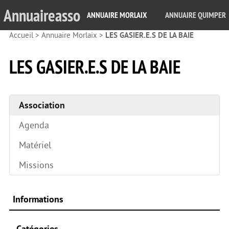
Annuaireasso
ANNUAIRE MORLAIX
ANNUAIRE QUIMPER
Accueil
>
Annuaire Morlaix
>
LES GASIER.E.S DE LA BAIE
LES GASIER.E.S DE LA BAIE
Association
Agenda
Matériel
Missions
Informations
Catégories