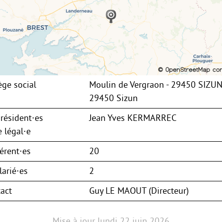
ège social
Moulin de Vergraon - 29450 SIZU
29450 Sizun
résident⋅es
Jean Yves KERMARREC
 légal⋅e
érent⋅es
20
arié⋅es
2
act
Guy LE MAOUT (Directeur)
Mise à jour
lundi 22 juin 2026