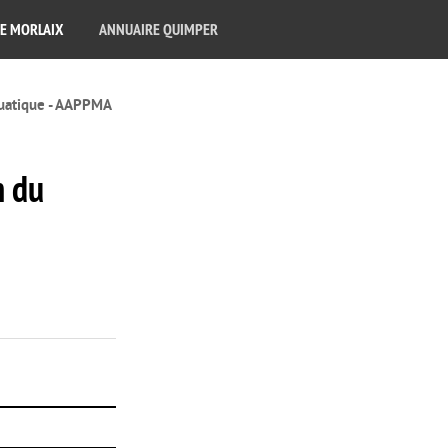
E MORLAIX
ANNUAIRE QUIMPER
quatique - AAPPMA
n du