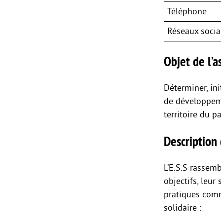
Téléphone
Réseaux soci
Objet de l’as
Déterminer, in
de développeme
territoire du p
Description 
L’E.S.S rassemb
objectifs, leur
pratiques comm
solidaire :