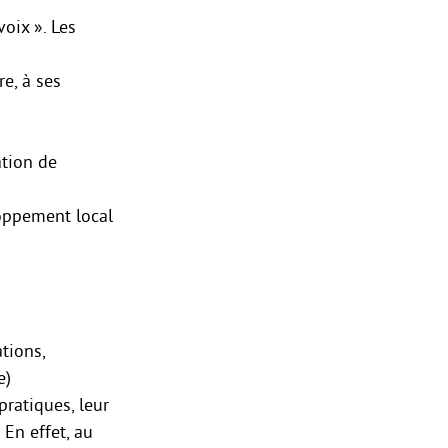
oix ». Les
re, à ses
ation de
loppement local
tions,
e)
pratiques, leur
 En effet, au