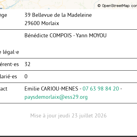
ège
39 Bellevue de la Madeleine
29600 Morlaix
Bénédicte COMPOIS - Yann MOYOU
 légal⋅e
érent⋅es
32
arié⋅es
0
act
Emilie CARIOU-MENES -
07 63 98 84 20
-
paysdemorlaix@ess29.org
Mise à jour
jeudi 23 juillet 2026