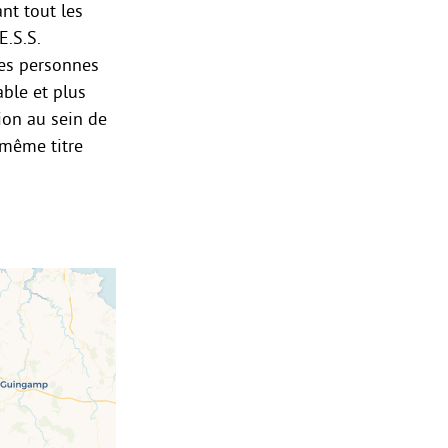
ant tout les
E.S.S.
Les personnes
ble et plus
tion au sein de
u même titre