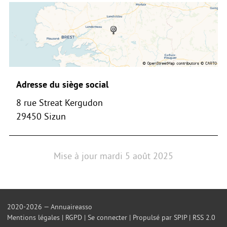
Adresse du siège social
8 rue Streat Kergudon
29450 Sizun
Mise à jour
mardi 5 août 2025
2020-2026 — Annuaireasso
Mentions légales
|
RGPD
|
Se connecter
|
Propulsé par SPIP
|
RSS 2.0