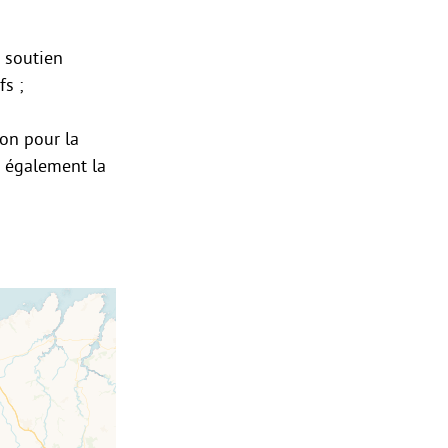
n soutien
fs ;
ion pour la
t également la