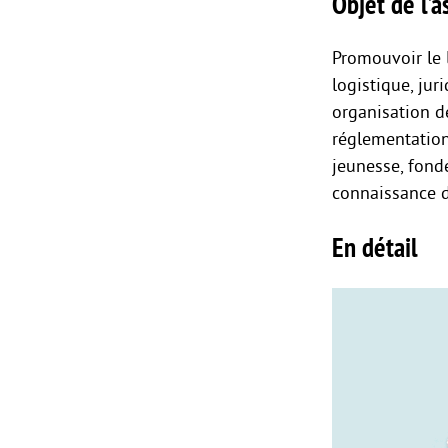
Objet de l’as
Promouvoir le l
logistique, jur
organisation d
réglementation 
jeunesse, fond
connaissance d
En détail