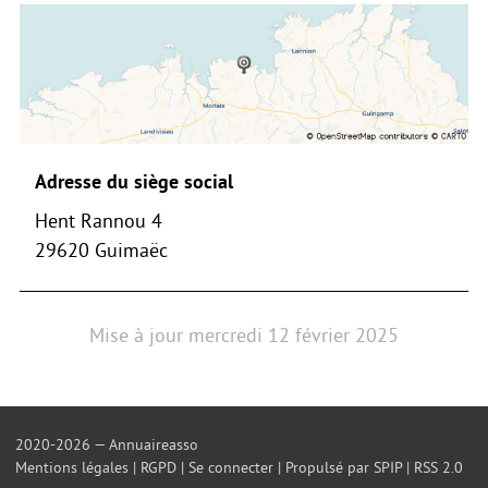
Adresse du siège social
Hent Rannou 4
29620 Guimaëc
Mise à jour
mercredi 12 février 2025
2020-2026 — Annuaireasso
Mentions légales
|
RGPD
|
Se connecter
|
Propulsé par SPIP
|
RSS 2.0