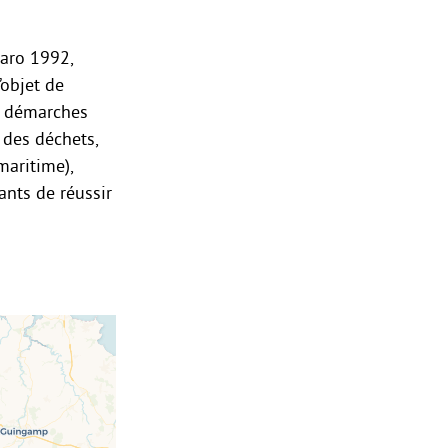
garo 1992,
’objet de
es démarches
 des déchets,
maritime),
ants de réussir