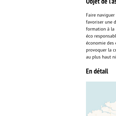
Objet de l’as
Faire naviguer
favoriser une d
formation à la
éco responsabl
économie des e
provoquer la c
au plus haut n
En détail