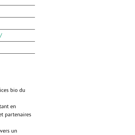
/
ices bio du
tant en
 et partenaires
vers un