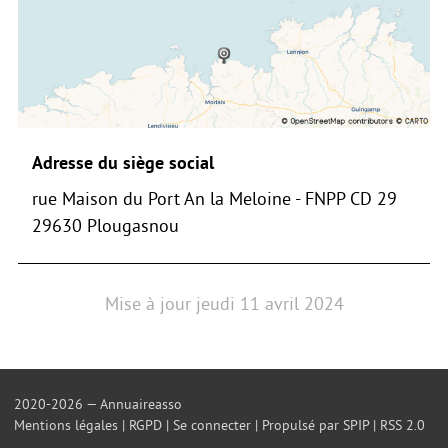
Adresse du siège social
rue Maison du Port An la Meloine - FNPP CD 29
29630 Plougasnou
Mise à jour
jeudi 11 avril 2024
2020-2026 — Annuaireasso
Mentions légales
|
RGPD
|
Se connecter
|
Propulsé par SPIP
|
RSS 2.0