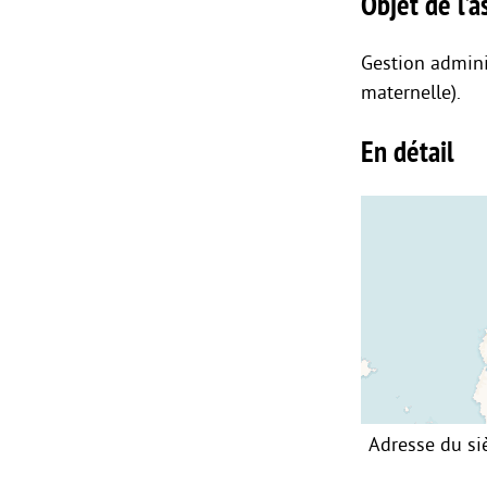
Objet de l’as
Gestion admini
maternelle).
En détail
Adresse du si