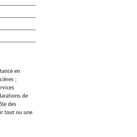
stance en
ières ;
rvices
larations de
rôle des
ir tout ou une