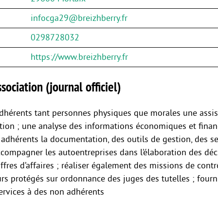
infocga29@breizhberry.fr
0298728032
https://www.breizhberry.fr
sociation (journal officiel)
adhérents tant personnes physiques que morales une assi
tion ; une analyse des informations économiques et financ
 adhérents la documentation, des outils de gestion, des se
ccompagner les autoentreprises dans l’élaboration des déc
iffres d’affaires ; réaliser également des missions de cont
s protégés sur ordonnance des juges des tutelles ; fourn
services à des non adhérents