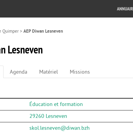
ANNUAIR
e Quimper
>
AEP Diwan Lesneven
n Lesneven
Agenda
Matériel
Missions
Éducation et formation
29260 Lesneven
skol.lesneven@diwan.bzh