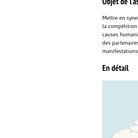
Objet de l’as
Mettre en syner
la compétition
causes humanita
des partenaires
manifestations
En détail