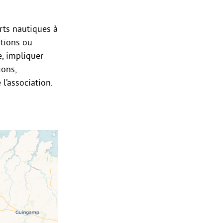
orts nautiques à
ations ou
e, impliquer
ions,
l’association.