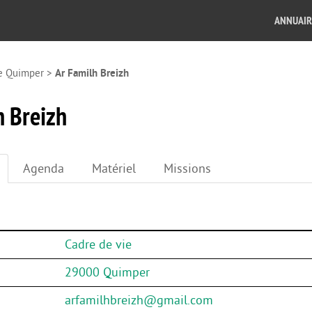
ANNUAIR
e Quimper
>
Ar Familh Breizh
h Breizh
Agenda
Matériel
Missions
Cadre de vie
29000 Quimper
arfamilhbreizh@gmail.com