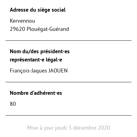
Adresse du siège social
Kervennou
29620 Plouégat-Guérand
Nom du/des président⋅es
représentant⋅e légal⋅e
François-Jaques JAOUEN
Nombre d’adhérent⋅es
80
Mise à jour
jeudi 3 décembre 2020