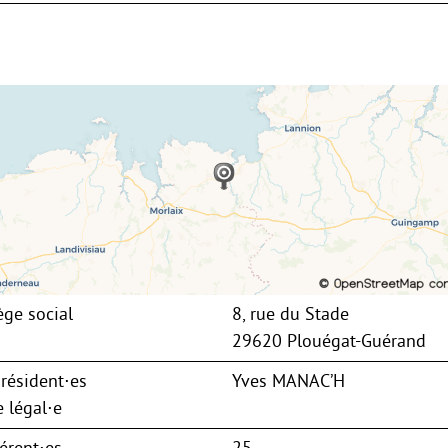
ège social
8, rue du Stade
29620 Plouégat-Guérand
résident⋅es
Yves MANAC’H
 légal⋅e