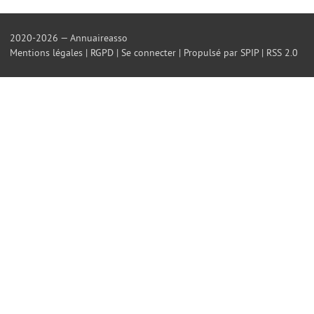
2020-2026 — Annuaireasso
Mentions légales
|
RGPD
|
Se connecter
|
Propulsé par SPIP
|
RSS 2.0