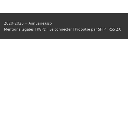
2020-2026 — Annuaireasso
Mentions légales
|
RGPD
|
Se connecter
|
Propulsé par SPIP
|
RSS 2.0