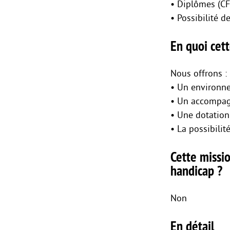
• Diplômes (CF
• Possibilité d
En quoi cett
Nous offrons :
• Un environne
• Un accompag
• Une dotation 
• La possibili
Cette missio
handicap ?
Non
En détail