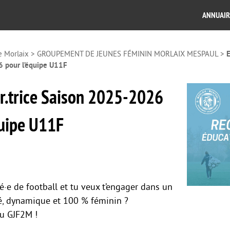
ANNUAIR
e Morlaix
>
GROUPEMENT DE JEUNES FÉMININ MORLAIX MESPAUL
>
E
 pour l’équipe U11F
r.trice Saison 2025-2026
quipe U11F
é·e de football et tu veux t’engager dans un
ré, dynamique et 100 % féminin ?
u GJF2M !