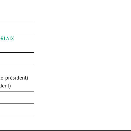
RLAIX
co-président)
dent)